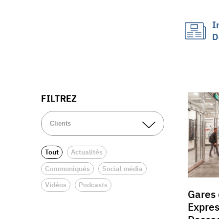
I
D
FILTREZ
Tout
Actualités
Communiqués
Social média
Vidéos
Podcasts
Gares 
Express