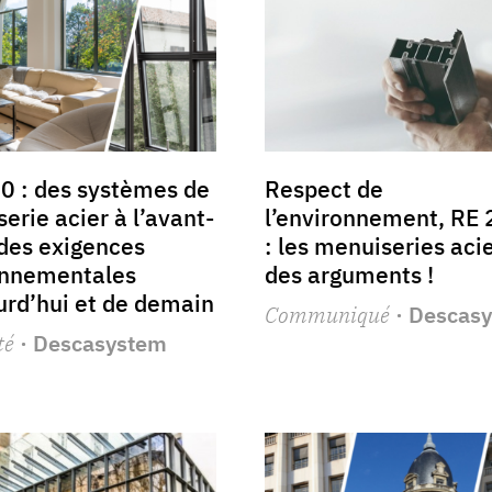
0 : des systèmes de
Respect de
erie acier à l’avant-
l’environnement, RE
des exigences
: les menuiseries aci
onnementales
des arguments !
urd’hui et de demain
Communiqué
· Descas
té
· Descasystem