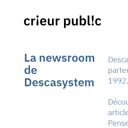
La newsroom
Desca
de
parte
Descasystem
1992
Découv
artic
Pense