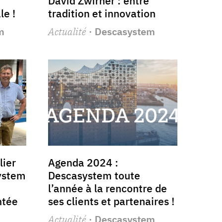
David Zwirner : entre
le !
tradition et innovation
m
Actualité
· Descasystem
lier
Agenda 2024 :
ystem
Descasystem toute
l’année à la rencontre de
ntée
ses clients et partenaires !
Actualité
· Descasystem