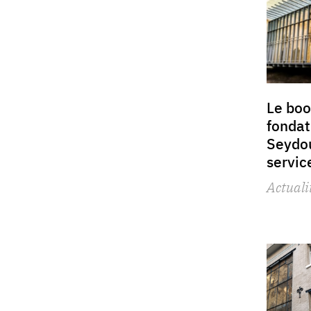
Le boo
fonda
Seydou
servic
Actuali