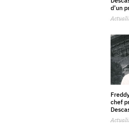
Descas
d’un p
Actuali
Fredd
chef p
Desca
Actuali