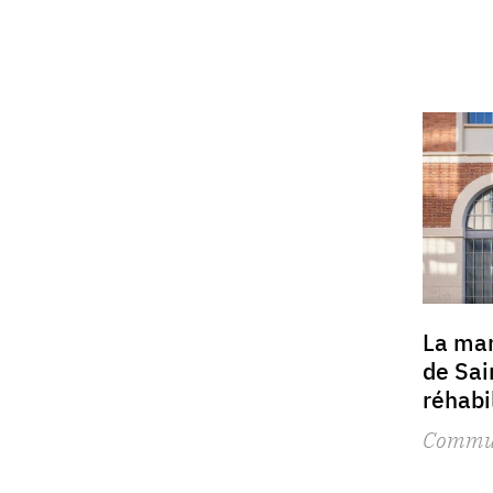
La ma
de Sai
réhabi
Commu