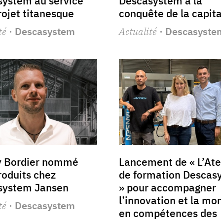
ystem au service
Descasystem à la
rojet titanesque
conquête de la capita
té
· Descasystem
Actualité
· Descasyste
y Bordier nommé
Lancement de « L’Ate
roduits chez
de formation Descas
system Jansen
» pour accompagner
l’innovation et la mo
té
· Descasystem
en compétences des