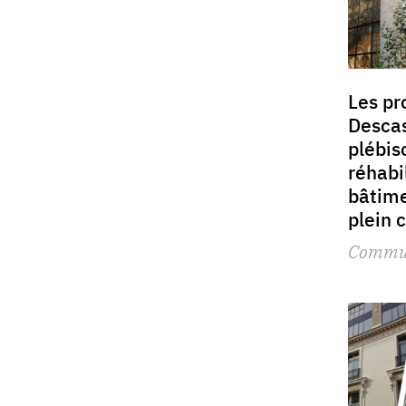
Les pr
Desca
plébisc
réhabi
bâtime
plein 
Commu