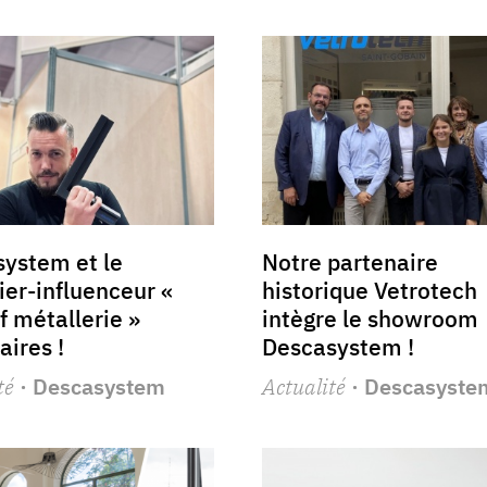
ystem et le
Notre partenaire
ier-influenceur «
historique Vetrotech
f métallerie »
intègre le showroom
aires !
Descasystem !
té
· Descasystem
Actualité
· Descasyste