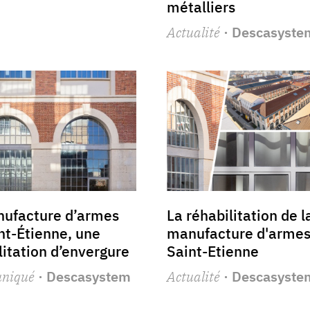
métalliers
Actualité
· Descasyste
nufacture d’armes
La réhabilitation de l
nt-Étienne, une
manufacture d'armes
litation d’envergure
Saint-Etienne
niqué
· Descasystem
Actualité
· Descasyste