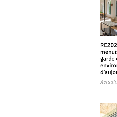
RE202
menuis
garde 
envir
d’aujo
Actuali