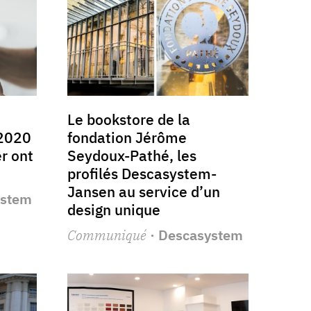
Le bookstore de la
 2020
fondation Jérôme
er ont
Seydoux-Pathé, les
profilés Descasystem-
Jansen au service d’un
ystem
design unique
Communiqué
· Descasystem