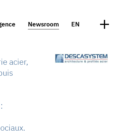
gence
Newsroom
EN
e acier,
puis
:
ociaux.