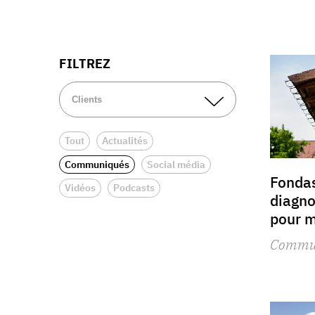
FILTREZ
Tout
Actualités
Communiqués
Social média
Fondas
Vidéos
Podcasts
diagno
pour m
Commu