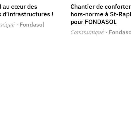
 au cœur des
Chantier de confort
s d’infrastructures !
hors-norme à St-Rap
pour FONDASOL
niqué
· Fondasol
Communiqué
· Fondaso