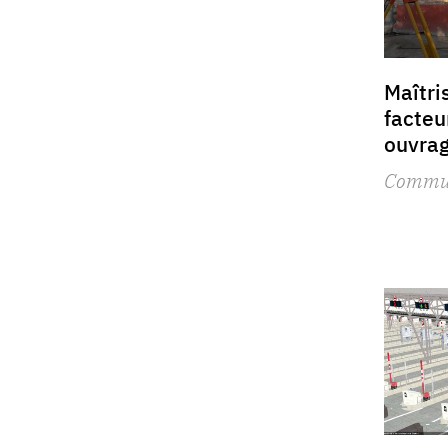
Maîtri
facteu
ouvra
Commu