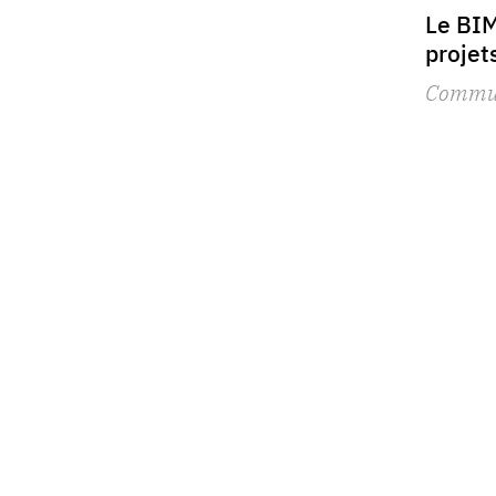
Le BIM
projet
Commu