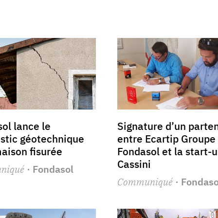
ol lance le
Signature d’un parten
stic géotechnique
entre Ecartip Groupe
aison fisurée
Fondasol et la start-u
Cassini
niqué
· Fondasol
Communiqué
· Fondaso