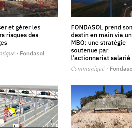
ser et gérer les
FONDASOL prend so
rs risques des
destin en main via un
ges
MBO: une stratégie
soutenue par
niqué
· Fondasol
l’actionnariat salarié 
Communiqué
· Fondaso