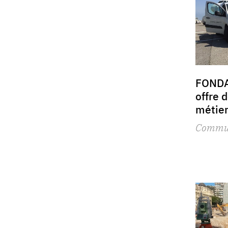
FONDA
offre 
métier
Commu