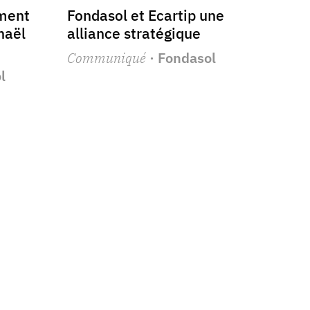
ement
Fondasol et Ecartip une
haël
alliance stratégique
Communiqué
· Fondasol
l