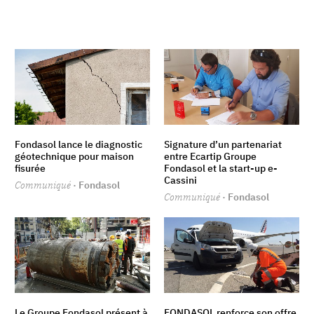
Fondasol lance le diagnostic
Signature d’un partenariat
géotechnique pour maison
entre Ecartip Groupe
fisurée
Fondasol et la start-up e-
Cassini
Communiqué
· Fondasol
Communiqué
· Fondasol
Le Groupe Fondasol présent à
FONDASOL renforce son offre