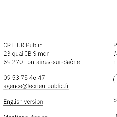
CRIEUR Public
P
23 quai JB Simon
l
69 270 Fontaines-sur-Saône
n
09 53 75 46 47
agence@lecrieurpublic.fr
S
English version