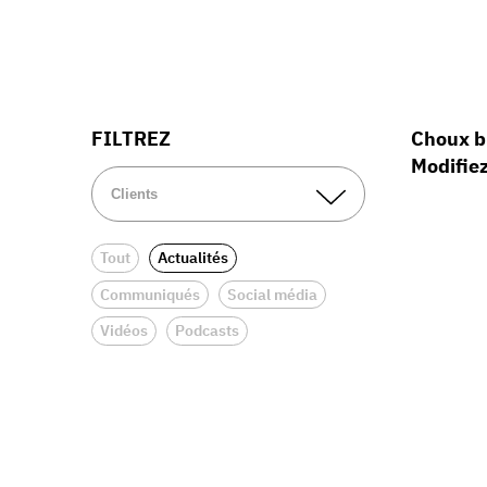
FILTREZ
Choux bl
Modifiez
Tout
Actualités
Communiqués
Social média
Vidéos
Podcasts