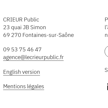
CRIEUR Public
P
23 quai JB Simon
l
69 270 Fontaines-sur-Saône
n
09 53 75 46 47
agence@lecrieurpublic.fr
S
English version
Mentions légales