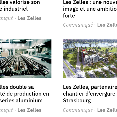
lles valorise son
Les Zelles : une nouv
 industriel
image et une ambiti
forte
niqué
· Les Zelles
Communiqué
· Les Zell
lles double sa
Les Zelles, partenair
té de production en
chantier d'envergure
series aluminium
Strasbourg
niqué
· Les Zelles
Communiqué
· Les Zell