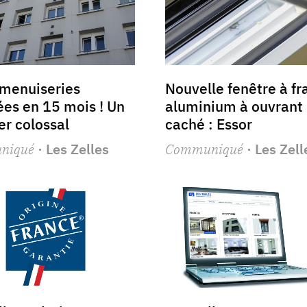
 menuiseries
Nouvelle fenêtre à f
es en 15 mois ! Un
aluminium à ouvrant
er colossal
caché : Essor
niqué
· Les Zelles
Communiqué
· Les Zell