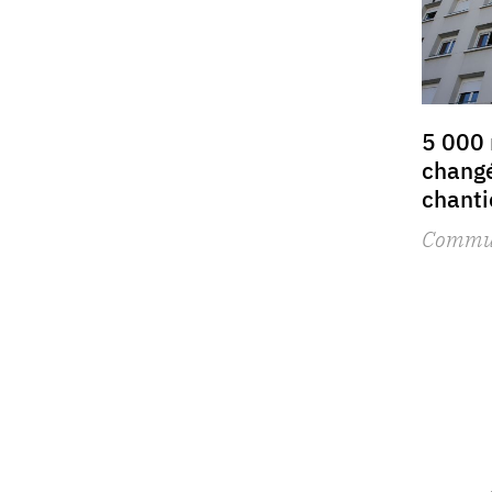
5 000
changé
chanti
Commu