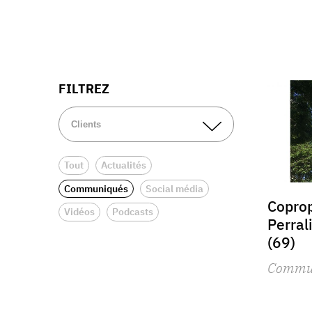
FILTREZ
Tout
Actualités
Communiqués
Social média
Coprop
Vidéos
Podcasts
Perral
(69)
Commu