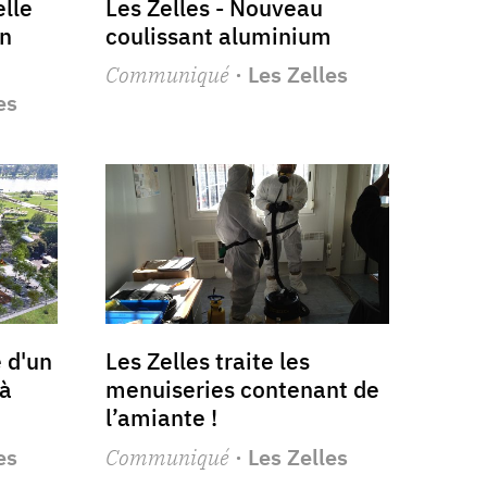
elle
Les Zelles - Nouveau
on
coulissant aluminium
Communiqué
· Les Zelles
es
e d'un
Les Zelles traite les
 à
menuiseries contenant de
l’amiante !
es
Communiqué
· Les Zelles