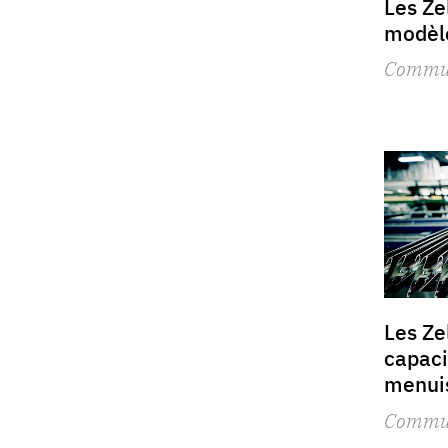
Les Ze
modèle
Commu
Les Ze
capaci
menui
Commu