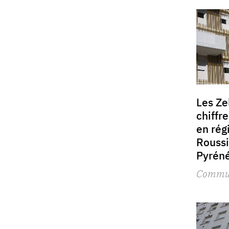
Les Ze
chiffr
en rég
Roussi
Pyrén
Commu