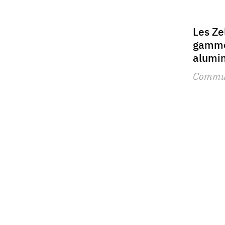
Les Ze
gamme
alumi
Commu