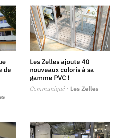
ue
Les Zelles ajoute 40
e de
nouveaux coloris à sa
gamme PVC !
Communiqué
· Les Zelles
es