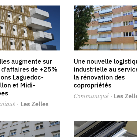
lles augmente sur
Une nouvelle logistiq
e d'affaires de +25%
industrielle au servic
ions Laguedoc-
la rénovation des
llon et Midi-
copropriétés
ées
Communiqué
· Les Zell
niqué
· Les Zelles