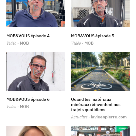
MOB&VOUS épisode 4
MOB&VOUS épisode 5
Vidéo
· MOB
Vidéo
· MOB
MOB&VOUS épisode 6
Quand les matériaux
minéraux réinventent nos
Vidéo
· MOB
trajets quotidiens
Actualité
· lavieenpierre.com