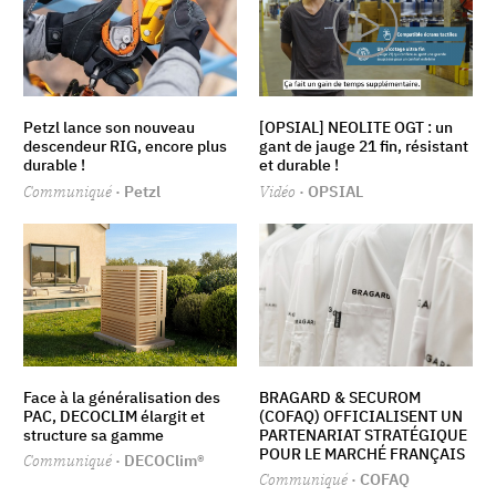
Petzl lance son nouveau
[OPSIAL] NEOLITE OGT : un
descendeur RIG, encore plus
gant de jauge 21 fin, résistant
durable !
et durable !
Communiqué
· Petzl
Vidéo
· OPSIAL
Face à la généralisation des
BRAGARD & SECUROM
PAC, DECOCLIM élargit et
(COFAQ) OFFICIALISENT UN
structure sa gamme
PARTENARIAT STRATÉGIQUE
POUR LE MARCHÉ FRANÇAIS
Communiqué
· DECOClim®
Communiqué
· COFAQ