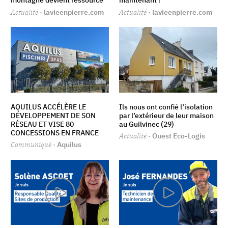
montagne devient ressource
maintenant !
Actualité
· lavieenpierre.com
Actualité
· lavieenpierre.com
AQUILUS ACCÉLÈRE LE
Ils nous ont confié l’isolation
DÉVELOPPEMENT DE SON
par l’extérieur de leur maison
RÉSEAU ET VISE 80
au Guilvinec (29)
CONCESSIONS EN FRANCE
Actualité
· Ouest Eco-Logis
Communiqué
· Aquilus