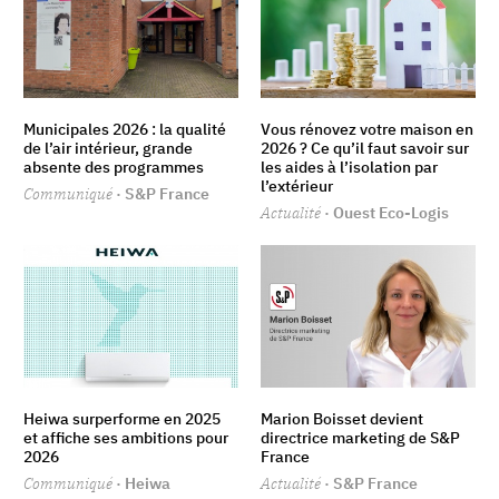
Municipales 2026 : la qualité
Vous rénovez votre maison en
de l’air intérieur, grande
2026 ? Ce qu’il faut savoir sur
absente des programmes
les aides à l’isolation par
l’extérieur
Communiqué
· S&P France
Actualité
· Ouest Eco-Logis
Heiwa surperforme en 2025
Marion Boisset devient
et affiche ses ambitions pour
directrice marketing de S&P
2026
France
Communiqué
· Heiwa
Actualité
· S&P France