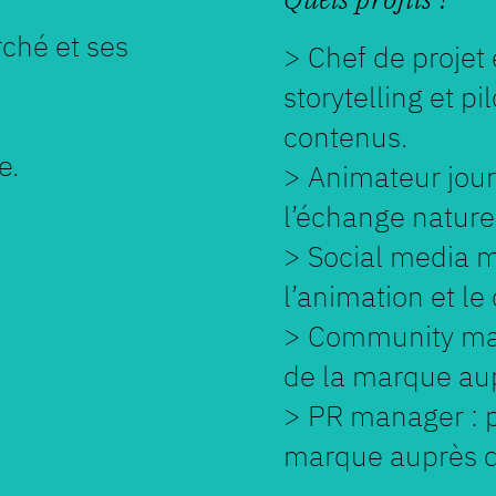
ché et ses
> Chef de projet é
storytelling et pi
contenus.
e.
> Animateur jour
l’échange nature
> Social media m
l’animation et le 
> Community mana
de la marque aup
> PR manager : po
marque auprès d