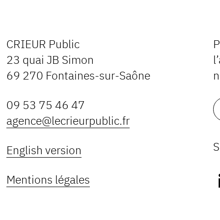
CRIEUR Public
P
23 quai JB Simon
l
69 270 Fontaines-sur-Saône
n
09 53 75 46 47
agence@lecrieurpublic.fr
S
English version
Mentions légales