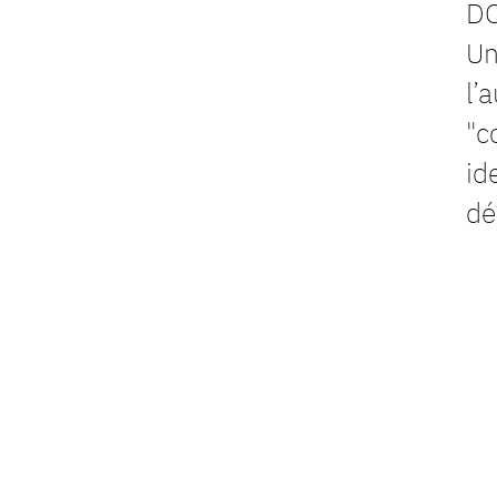
DO
Un
l’
"c
id
dé