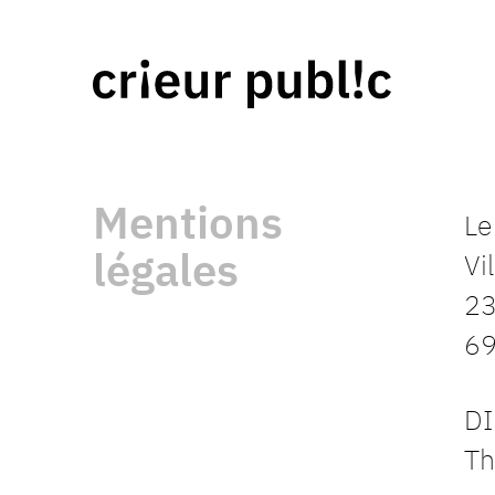
Mentions
Le
légales
Vi
23
69
DI
Th