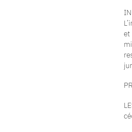
IN
L’
et
mi
re
ju
P
LE
cé