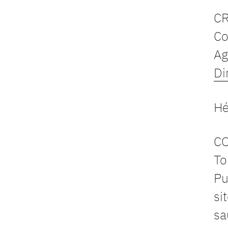
C
Co
Ag
Di
Hé
C
To
Pu
si
sa