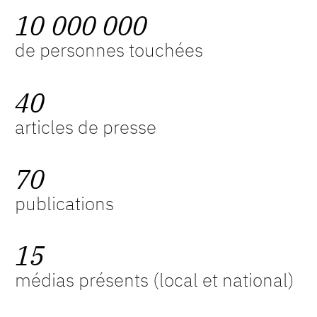
1
0
0
0
0
0
0
0
de personnes touchées
4
0
articles de presse
7
0
publications
1
5
médias présents (local et national)