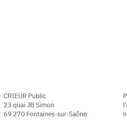
CRIEUR Public
P
23 quai JB Simon
l
69 270 Fontaines-sur-Saône
n