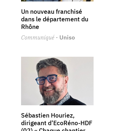
Un nouveau franchisé
dans le département du
Rhône
Communiqué
· Uniso
Sébastien Houriez,
dirigeant d’EcoRéno-HDF
(02) « Chaque chantier