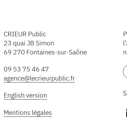
CRIEUR Public
P
23 quai JB Simon
l
69 270 Fontaines-sur-Saône
n
09 53 75 46 47
agence@lecrieurpublic.fr
S
English version
Mentions légales