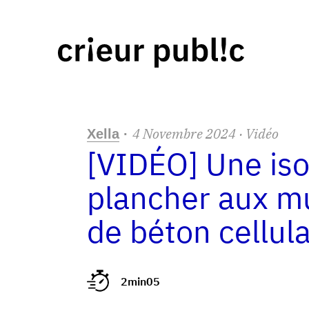
4
Novembre
2024
· Vidéo
Xella
·
[VIDÉO] Une iso
plancher aux mu
de béton cellul
2min05