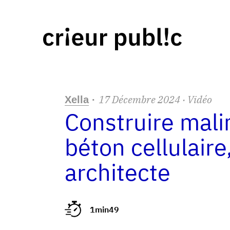
17
Décembre
2024
· Vidéo
Xella
·
Construire mali
béton cellulair
architecte
1min49