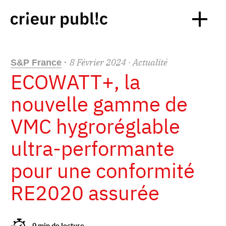
8
Février
2024
· Actualité
S&P France
·
ECOWATT+, la
nouvelle gamme de
VMC hygroréglable
ultra-performante
pour une conformité
RE2020 assurée
0 min de lecture