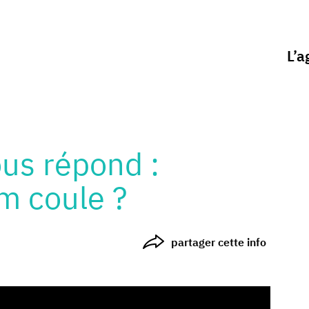
L’a
ous répond :
m coule ?
partager cette info