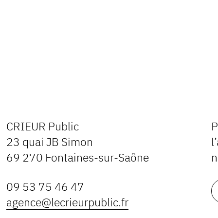
CRIEUR Public
P
23 quai JB Simon
l
69 270 Fontaines-sur-Saône
n
09 53 75 46 47
agence@lecrieurpublic.fr