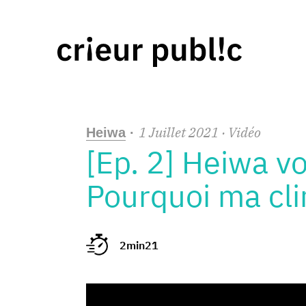
1
Juillet
2021
· Vidéo
Heiwa
·
[Ep. 2] Heiwa v
Pourquoi ma cli
2min21