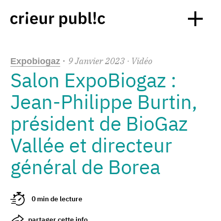
9
Janvier
2023
· Vidéo
Expobiogaz
·
Salon ExpoBiogaz :
Jean-Philippe Burtin,
président de BioGaz
Vallée et directeur
général de Borea
0 min de lecture
partager cette info