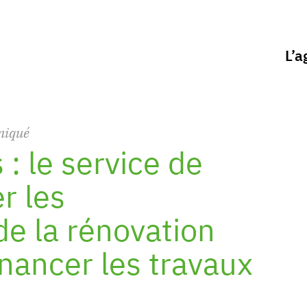
L’a
niqué
: le service de
r les
de la rénovation
inancer les travaux