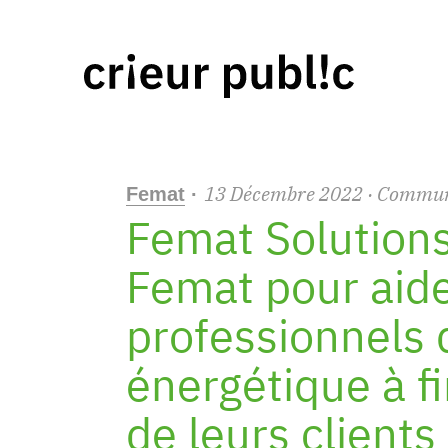
13
Décembre
2022
· Commu
Femat
·
Femat Solutions 
Femat pour aide
professionnels 
énergétique à f
de leurs clients