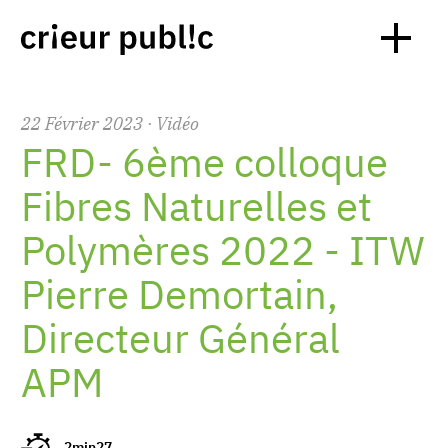
22
Février
2023
· Vidéo
FRD- 6ème colloque
Fibres Naturelles et
Polymères 2022 - ITW
Pierre Demortain,
Directeur Général
APM
2min27