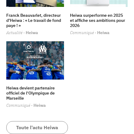
Franck Beauvarlet, directeur
Heiwa surperforme en 2025
d’Heiwa : « Le travail de fond
et affiche ses ambitions pour
paye ! »
2026
Actualité
· Heiwa
Communiqué
· Heiwa
Heiwa devient partenaire
officiel de l'Olympique de
Marseille
Communiqué
· Heiwa
Toute l'actu Heiwa