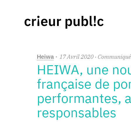
17
Avril
2020
· Communiqué
Heiwa
·
HEIWA, une nou
française de po
performantes, a
responsables