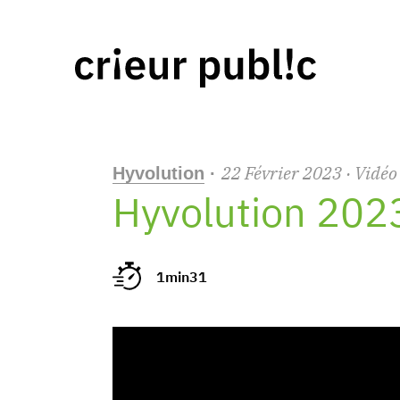
22
Février
2023
· Vidéo
Hyvolution
·
Hyvolution 2023
1min31