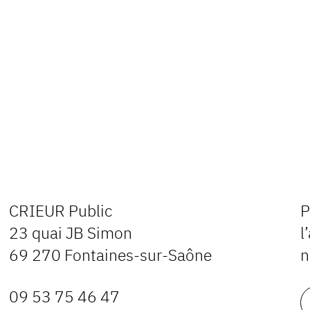
CRIEUR Public
P
23 quai JB Simon
l
69 270 Fontaines-sur-Saône
n
09 53 75 46 47