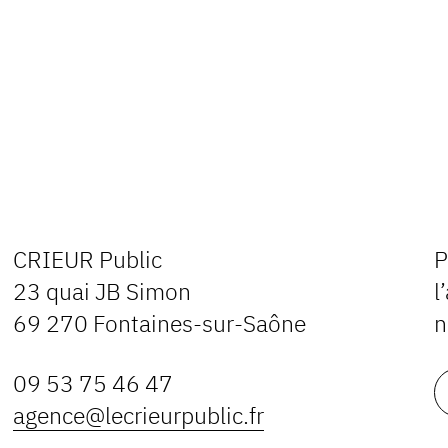
CRIEUR Public
P
23 quai JB Simon
l
69 270 Fontaines-sur-Saône
n
09 53 75 46 47
agence@lecrieurpublic.fr