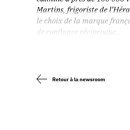
Martins, frigoriste de l’Héra
le choix de la marque françai
de confiance réciproque...
Retour à la newsroom