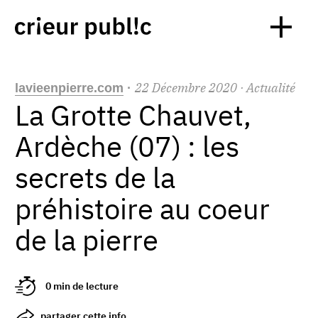
22
Décembre
2020
· Actualité
lavieenpierre.com
·
La Grotte Chauvet,
Ardèche (07) : les
secrets de la
préhistoire au coeur
de la pierre
0 min de lecture
partager cette info