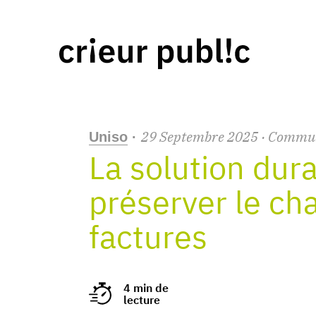
29
Septembre
2025
· Commu
Uniso
·
La solution dur
préserver le cha
factures
4 min de
lecture