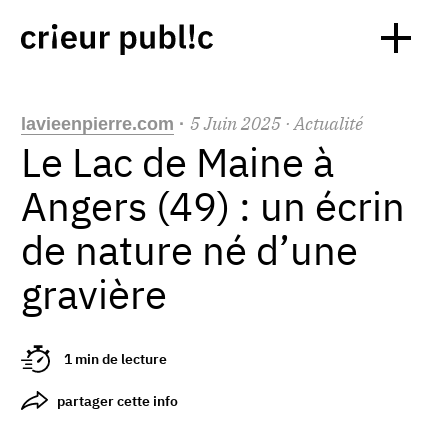
5
Juin
2025
· Actualité
lavieenpierre.com
·
Le Lac de Maine à
Angers (49) : un écrin
de nature né d’une
gravière
1 min de lecture
partager cette info