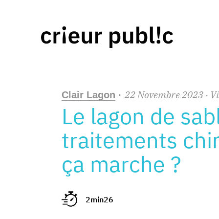
22
Novembre
2023
· V
Clair Lagon
·
Le lagon de sabl
traitements ch
ça marche ?
2min26