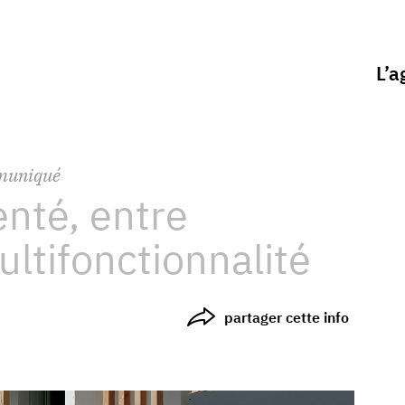
L’a
muniqué
enté, entre
ultifonctionnalité
partager cette info