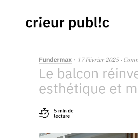
17
Février
2025
· Com
Fundermax
·
Le balcon réinv
esthétique et m
5 min de
lecture