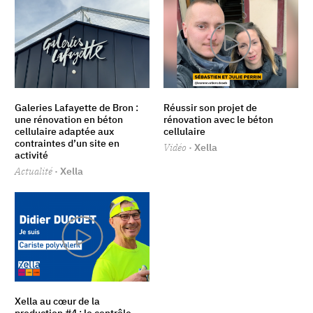
Galeries Lafayette de Bron :
Réussir son projet de
une rénovation en béton
rénovation avec le béton
cellulaire adaptée aux
cellulaire
contraintes d’un site en
Vidéo
· Xella
activité
Actualité
· Xella
Xella au cœur de la
production #4 : le contrôle