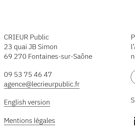
CRIEUR Public
P
23 quai JB Simon
l
69 270 Fontaines-sur-Saône
n
09 53 75 46 47
agence@lecrieurpublic.fr
S
English version
Mentions légales