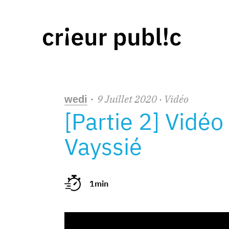
9
Juillet
2020
· Vidéo
wedi
·
[Partie 2] Vidéo
Vayssié
1min