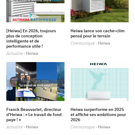
[Heiwa] En 2026, toujours
Heiwa lance son cache-clim
plus de conception
pensé pour le terrain
intelligente et de
Communiqué
· Heiwa
performance utile !
Actualité
· Heiwa
Franck Beauvarlet, directeur
Heiwa surperforme en 2025
d’Heiwa : « Le travail de fond
et affiche ses ambitions pour
paye ! »
2026
Actualité
· Heiwa
Communiqué
· Heiwa