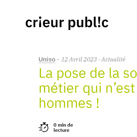
12
Avril
2023
· Actualité
Uniso
·
La pose de la so
métier qui n’es
hommes !
0 min de
lecture