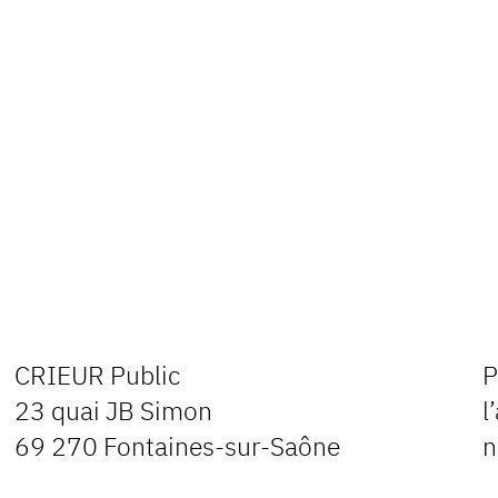
CRIEUR Public
P
23 quai JB Simon
l
69 270 Fontaines-sur-Saône
n