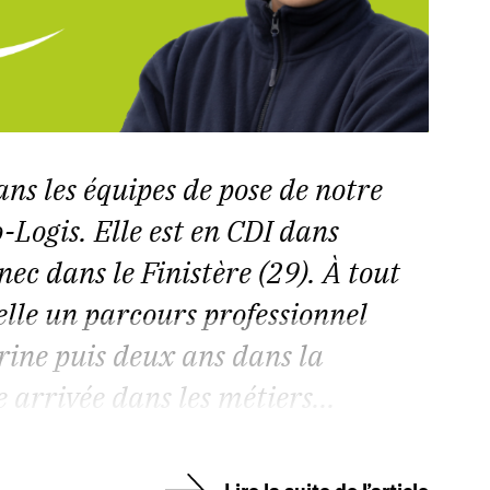
ns les équipes de pose de notre
Logis. Elle est en CDI dans
ec dans le Finistère (29). À tout
 elle un parcours professionnel
rine puis deux ans dans la
arrivée dans les métiers...