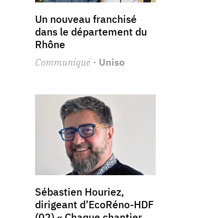
Un nouveau franchisé
dans le département du
Rhône
Communiqué
· Uniso
Sébastien Houriez,
dirigeant d’EcoRéno-HDF
(02) « Chaque chantier