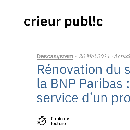
20
Mai
2021
· Actual
Descasystem
·
Rénovation du s
la BNP Paribas :
service d’un p
0 min de
lecture