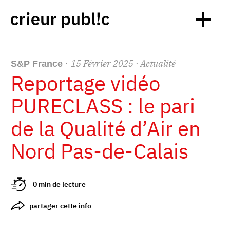
15
Février
2025
· Actualité
S&P France
·
Reportage vidéo
PURECLASS : le pari
de la Qualité d’Air en
Nord Pas-de-Calais
0 min de lecture
partager cette info