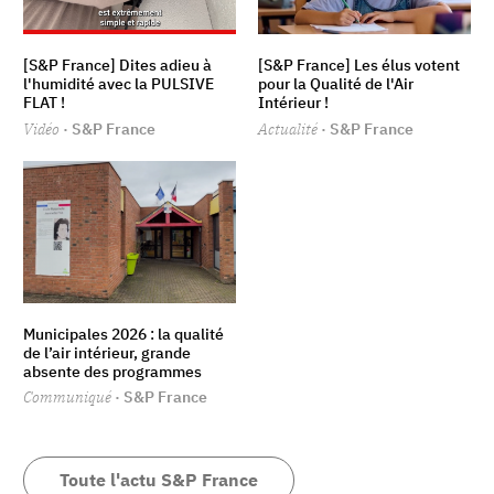
[S&P France] Dites adieu à
[S&P France] Les élus votent
l'humidité avec la PULSIVE
pour la Qualité de l'Air
FLAT !
Intérieur !
Vidéo
· S&P France
Actualité
· S&P France
Municipales 2026 : la qualité
de l’air intérieur, grande
absente des programmes
Communiqué
· S&P France
Toute l'actu S&P France