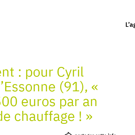
L’a
t : pour Cyril
l’Essonne (91), «
500 euros par an
de chauffage ! »