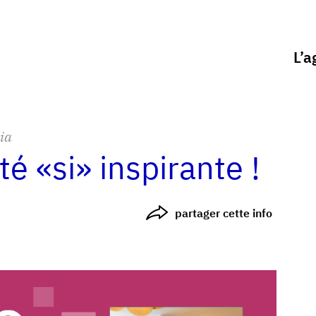
L’a
ia
 «si» inspirante !
partager cette info