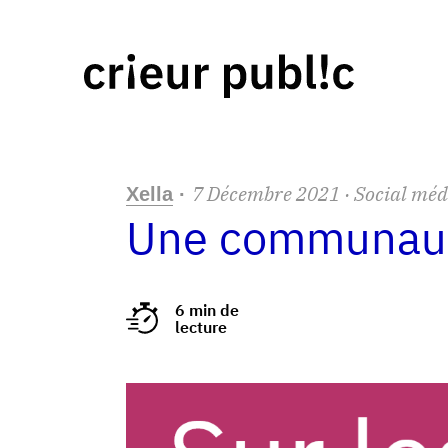
7
Décembre
2021
· Social méd
Xella
·
Une communauté
6 min de
lecture