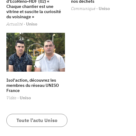
d’EcoRéno-HDF (02) «
nos déchets
Chaque chantier est une
Communiqué
· Uniso
vitrine et suscite la curiosité
du voisinage »
Actualité
· Uniso
Isol'action, découvrez les
membres du réseau UNISO
France
Vidéo
· Uniso
Toute l'actu Uniso