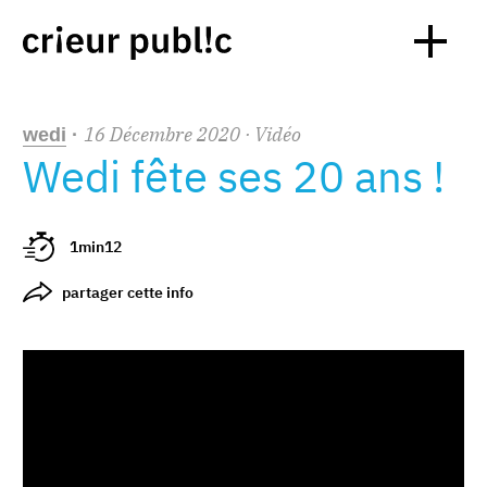
16
Décembre
2020
· Vidéo
wedi
·
Wedi fête ses 20 ans !
1min12
partager cette info