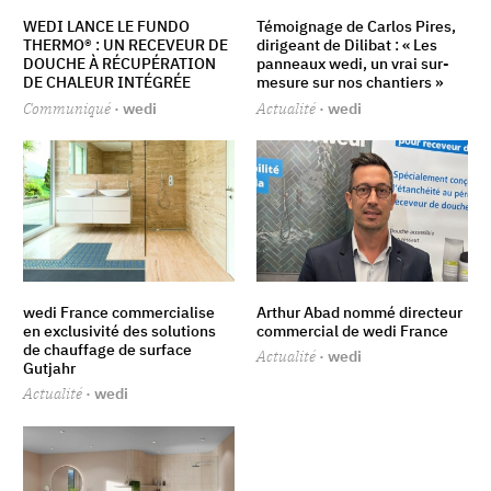
WEDI LANCE LE FUNDO
Témoignage de Carlos Pires,
THERMO® : UN RECEVEUR DE
dirigeant de Dilibat : « Les
DOUCHE À RÉCUPÉRATION
panneaux wedi, un vrai sur-
DE CHALEUR INTÉGRÉE
mesure sur nos chantiers »
Communiqué
· wedi
Actualité
· wedi
wedi France commercialise
Arthur Abad nommé directeur
en exclusivité des solutions
commercial de wedi France
de chauffage de surface
Actualité
· wedi
Gutjahr
Actualité
· wedi