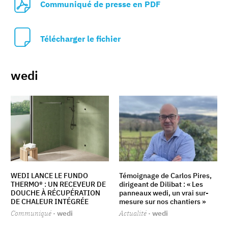
Communiqué de presse en PDF
Télécharger le fichier
wedi
WEDI LANCE LE FUNDO
Témoignage de Carlos Pires,
THERMO® : UN RECEVEUR DE
dirigeant de Dilibat : « Les
DOUCHE À RÉCUPÉRATION
panneaux wedi, un vrai sur-
DE CHALEUR INTÉGRÉE
mesure sur nos chantiers »
Communiqué
· wedi
Actualité
· wedi