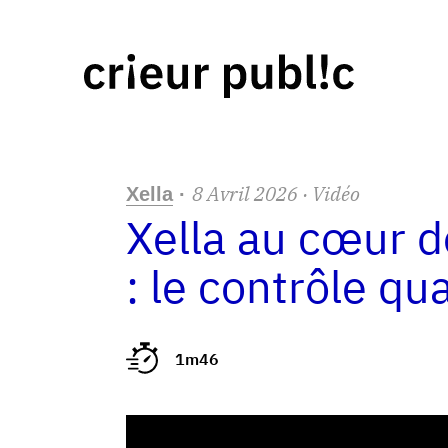
8
Avril
2026
· Vidéo
Xella
·
Xella au cœur d
: le contrôle qua
1m46