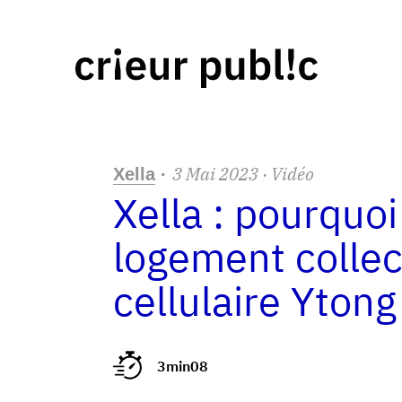
3
Mai
2023
· Vidéo
Xella
·
Xella : pourquoi
logement collec
cellulaire Ytong
3min08