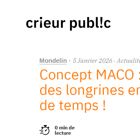
5
Janvier
2026
· Actualit
Mondelin
·
Concept MACO :
des longrines e
de temps !
0 min de
lecture