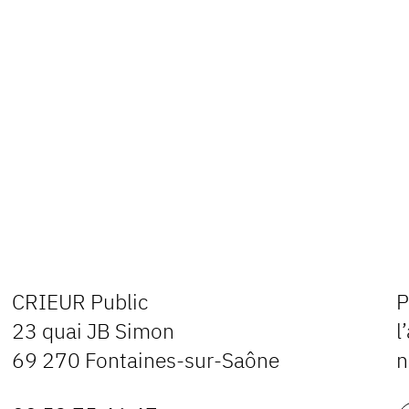
CRIEUR Public
P
23 quai JB Simon
l
69 270 Fontaines-sur-Saône
n