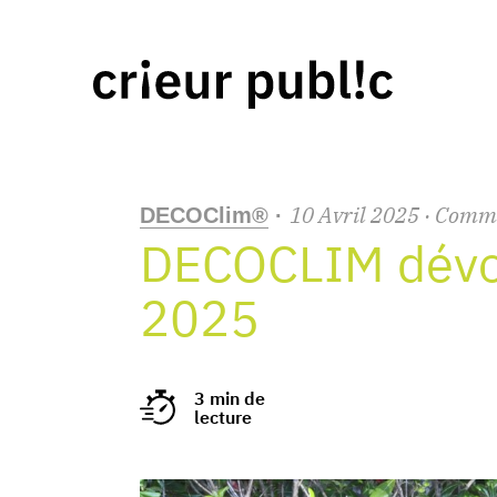
10
Avril
2025
· Comm
DECOClim®
·
DECOCLIM dévoi
2025
3 min de
lecture