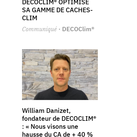
DECOCLIM® OPTIMISE
SA GAMME DE CACHES-
CLIM
Communiqué
· DECOClim®
William Danizet,
fondateur de DECOCLIM®
: « Nous visons une
hausse du CA de + 40 %