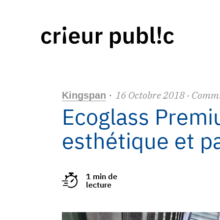
16
Octobre
2018
· Comm
Kingspan
·
Ecoglass Premiu
esthétique et p
1 min de
lecture