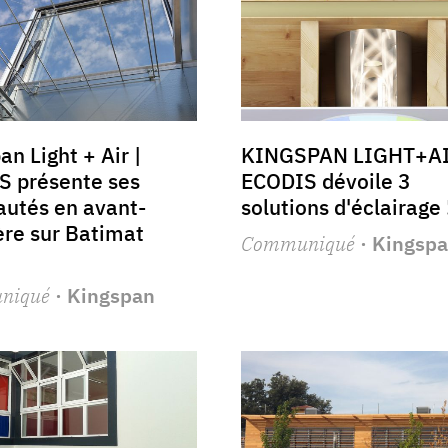
an Light + Air |
KINGSPAN LIGHT+AI
S présente ses
ECODIS dévoile 3
utés en avant-
solutions d'éclairage 
re sur Batimat
Communiqué
· Kingsp
niqué
· Kingspan