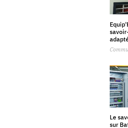
Equip'
savoir
adapté
Commu
Le sav
sur Ba