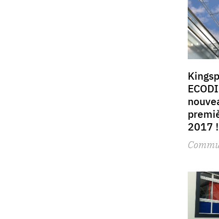
Kingsp
ECODI
nouvea
premiè
2017 !
Commu