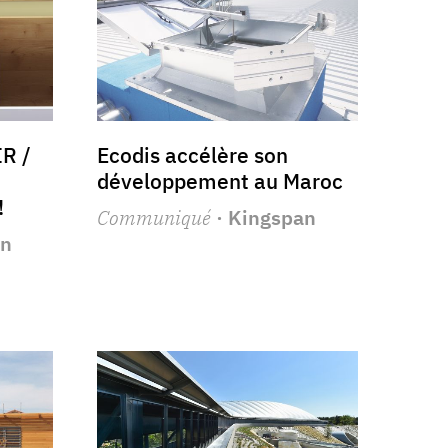
R /
Ecodis accélère son
développement au Maroc
!
Communiqué
· Kingspan
an