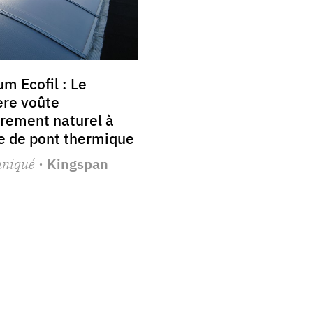
m Ecofil : Le
ère voûte
irement naturel à
e de pont thermique
niqué
· Kingspan