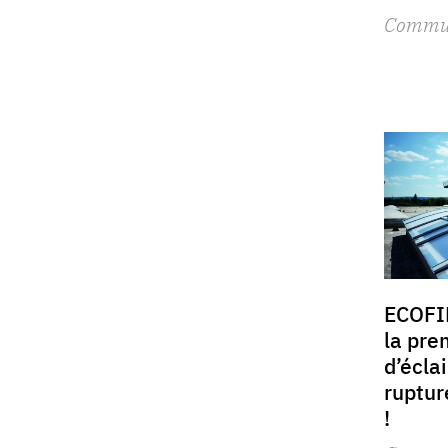
Commu
ECOFI
la pre
d’écla
ruptur
!