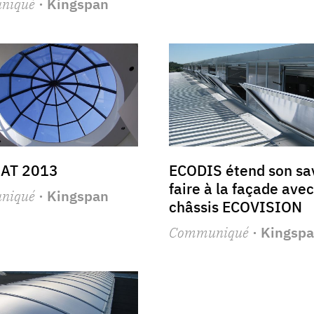
niqué
· Kingspan
AT 2013
ECODIS étend son sav
faire à la façade avec
niqué
· Kingspan
châssis ECOVISION
Communiqué
· Kingsp