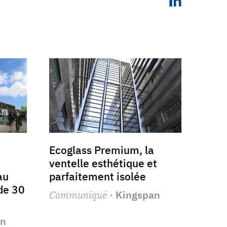
Ecoglass Premium, la
ventelle esthétique et
au
parfaitement isolée
 de 30
Communiqué
· Kingspan
an