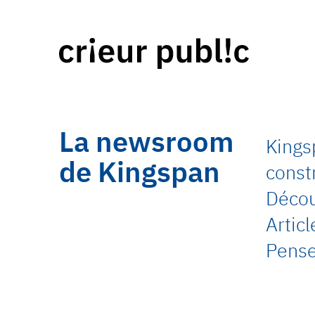
La newsroom
Kings
de Kingspan
const
Découv
Artic
Pense