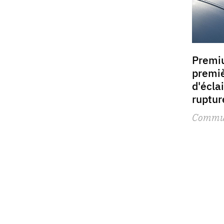
Premiu
premi
d'écla
ruptur
Commu