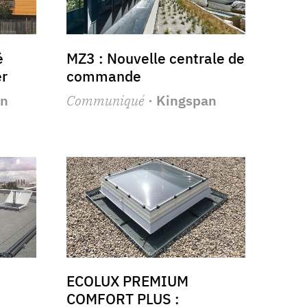
é
MZ3 : Nouvelle centrale de
er
commande
an
Communiqué
· Kingspan
ECOLUX PREMIUM
COMFORT PLUS :