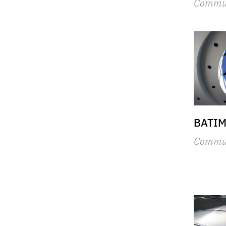
Commu
BATIM
Commu