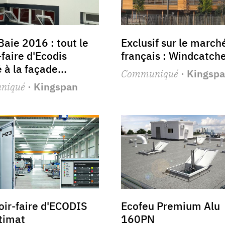
Baie 2016 : tout le
Exclusif sur le march
-faire d'Ecodis
français : Windcatch
 à la façade...
Communiqué
· Kingsp
niqué
· Kingspan
oir-faire d'ECODIS
Ecofeu Premium Alu
timat
160PN