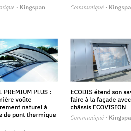
niqué
· Kingspan
Communiqué
· Kingsp
L PREMIUM PLUS :
ECODIS étend son sav
mière voûte
faire à la façade avec
irement naturel à
châssis ECOVISION
e de pont thermique
Communiqué
· Kingsp