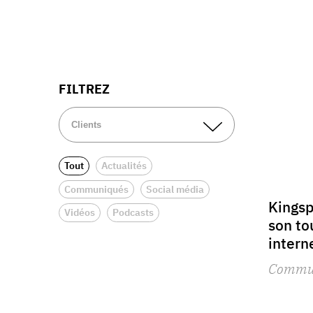
FILTREZ
Tout
Actualités
Communiqués
Social média
Kingsp
Vidéos
Podcasts
son to
intern
Commu