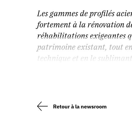
Les gammes de profilés acie
fortement à la rénovation d
réhabilitations exigeantes q
patrimoine existant, tout en
technique et en le sublimant
Retour à la newsroom