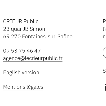
CRIEUR Public
P
23 quai JB Simon
l
69 270 Fontaines-sur-Saône
n
09 53 75 46 47
agence@lecrieurpublic.fr
S
English version
Mentions légales