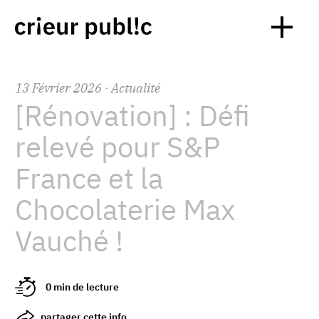
13
Février
2026
· Actualité
[Rénovation] : Défi
relevé pour S&P
France et la
Chocolaterie Max
Vauché !
0 min de lecture
partager cette info