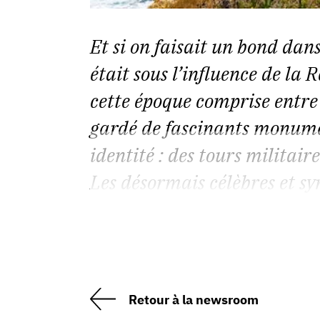
Et si on faisait un bond dan
était sous l’influence de la
cette époque comprise entre
gardé de fascinants monumen
identité : des tours militaire
Les désormais célèbres et sy
Retour à la newsroom