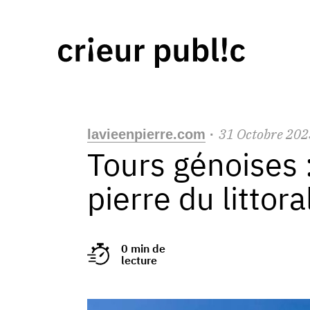
31
Octobre
202
lavieenpierre.com
·
Tours génoises :
pierre du littora
0 min de
lecture