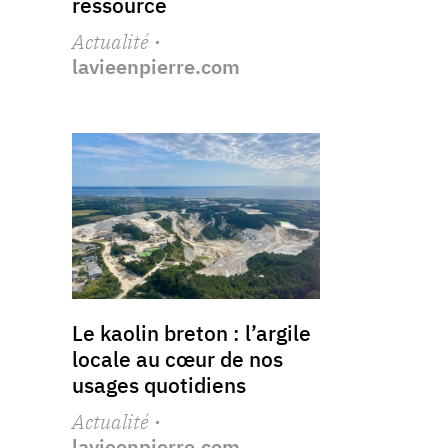
ressource
Actualité
·
lavieenpierre.com
Le kaolin breton : l’argile
locale au cœur de nos
usages quotidiens
Actualité
·
lavieenpierre.com