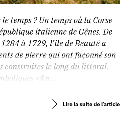
s le temps ? Un temps où la Corse
 République italienne de Gênes. De
 1284 à 1729, l’île de Beauté a
ts de pierre qui ont façonné son
s construites le long du littoral.
mboliques «&n...
Lire la suite de l’article