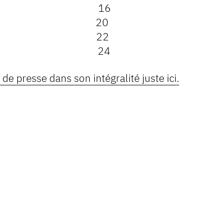
rie 16
s clés 20
tés du Groupe 22
resse 24
de presse dans son intégralité juste ici.