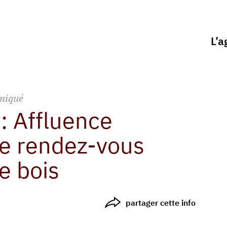
L’a
niqué
 : Affluence
le rendez-vous
re bois
partager cette info