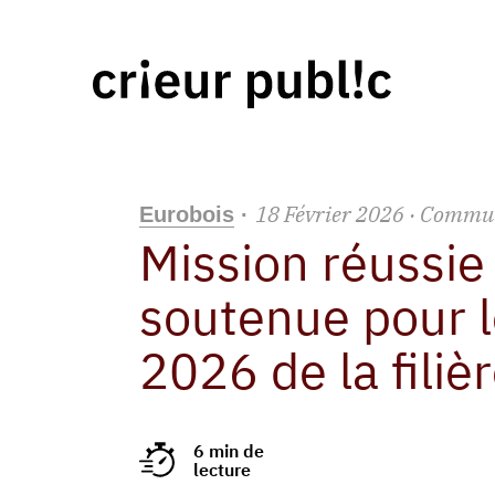
18
Février
2026
· Commu
Eurobois
·
Mission réussie
soutenue pour 
2026 de la filiè
6 min de
lecture