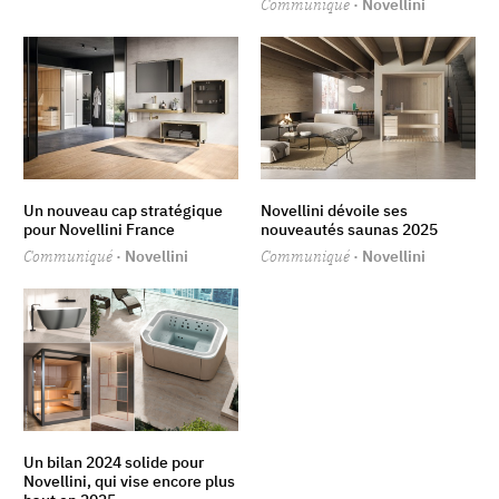
Communiqué
· Novellini
Un nouveau cap stratégique
Novellini dévoile ses
pour Novellini France
nouveautés saunas 2025
Communiqué
· Novellini
Communiqué
· Novellini
Un bilan 2024 solide pour
Novellini, qui vise encore plus